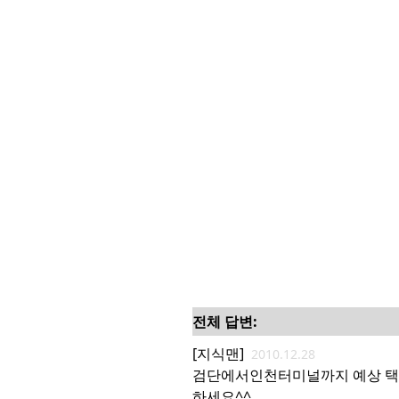
전체 답변:
[지식맨]
2010.12.28
검단에서인천터미널까지 예상 택시요
하세요^^