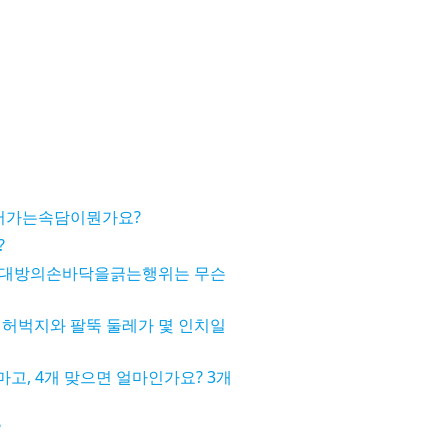
어가는속담이뭔가요?
?
상대방의손바닥을긁는행위는 무슨
 허벅지와 팔뚝 둘레가 몇 인치일
마고, 4개 맞으면 얼마인가요? 3개
?