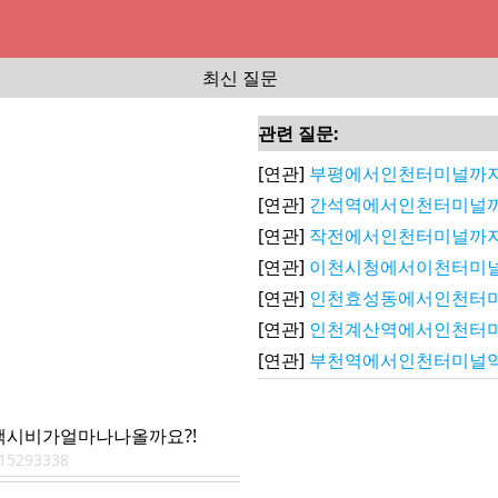
최신 질문
관련 질문:
[연관]
부평에서인천터미널까
[연관]
간석역에서인천터미널
[연관]
작전에서인천터미널까지
[연관]
이천시청에서이천터미
[연관]
인천효성동에서인천터
[연관]
인천계산역에서인천터
[연관]
부천역에서인천터미널역
시비가얼마나나올까요?!
15293338