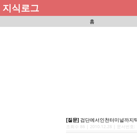
지식로그
홈
[질문]
검단에서인천터미널까지택
조회수
86
|
2010.12.28
| 문서번호: