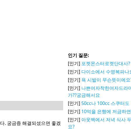
인기 질문:
[인기]
포켓몬스터로켓단대사?
[인기]
다이소에서 수영복파나
[인기]
욕 시발이 무슨뜻이에요
[인기]
나쁜여자착한여자드라마
가??궁금해서요
[인기]
50cc나 100cc 스쿠
[인기]
10억을 은행에 저금하면
[인기]
아웃백에서 저녁 식사 두
다. 궁금증 해결되셨으면 좋겠
요?