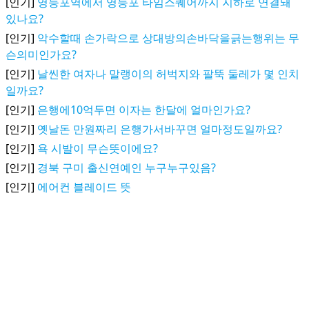
[인기]
영등포역에서 영등포 타임스퀘어까지 지하로 연결돼
있나요?
[인기]
악수할때 손가락으로 상대방의손바닥을긁는행위는 무
슨의미인가요?
[인기]
날씬한 여자나 말랭이의 허벅지와 팔뚝 둘레가 몇 인치
일까요?
[인기]
은행에10억두면 이자는 한달에 얼마인가요?
[인기]
옛날돈 만원짜리 은행가서바꾸면 얼마정도일까요?
[인기]
욕 시발이 무슨뜻이에요?
[인기]
경북 구미 출신연예인 누구누구있음?
[인기]
에어컨 블레이드 뜻