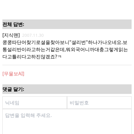
전체 답변:
[지식맨]
2007.11.30
쿵쿵따단어찾기로셜을찾아보니"셜리번"하나가나오네요.보
통설리반이라고하는거같은데,뭐외국어니까대충그렇게읽는
다고틀리다고하진않겠죠?ㅋ
[무물보AI]
댓글 달기: