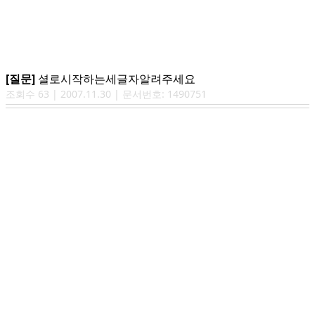
[질문]
셜로시작하는세글자알려주세요
조회수
63
|
2007.11.30
| 문서번호:
1490751