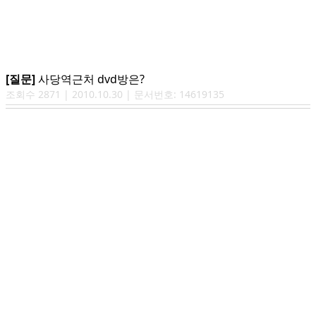
[질문]
사당역근처 dvd방은?
조회수
2871
|
2010.10.30
| 문서번호:
14619135