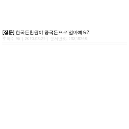
[질문]
한국돈천원이 중국돈으로 얼마예요?
조회수
96
|
2010.08.25
| 문서번호:
13848268