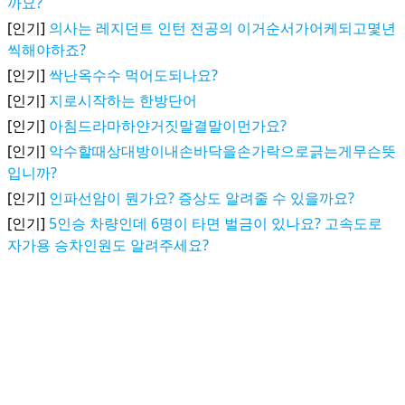
까요?
[인기]
의사는 레지던트 인턴 전공의 이거순서가어케되고몇년
씩해야하죠?
[인기]
싹난옥수수 먹어도되나요?
[인기]
지로시작하는 한방단어
[인기]
아침드라마하얀거짓말결말이먼가요?
[인기]
악수할때상대방이내손바닥을손가락으로긁는게무슨뜻
입니까?
[인기]
인파선암이 뭔가요? 증상도 알려줄 수 있을까요?
[인기]
5인승 차량인데 6명이 타면 벌금이 있나요? 고속도로
자가용 승차인원도 알려주세요?