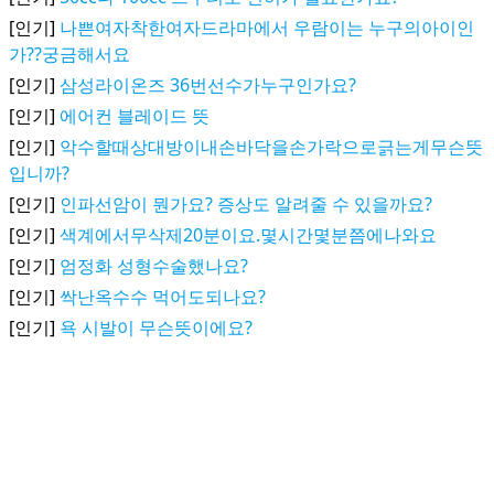
[인기]
나쁜여자착한여자드라마에서 우람이는 누구의아이인
가??궁금해서요
[인기]
삼성라이온즈 36번선수가누구인가요?
[인기]
에어컨 블레이드 뜻
[인기]
악수할때상대방이내손바닥을손가락으로긁는게무슨뜻
입니까?
[인기]
인파선암이 뭔가요? 증상도 알려줄 수 있을까요?
[인기]
색계에서무삭제20분이요.몇시간몇분쯤에나와요
[인기]
엄정화 성형수술했나요?
[인기]
싹난옥수수 먹어도되나요?
[인기]
욕 시발이 무슨뜻이에요?