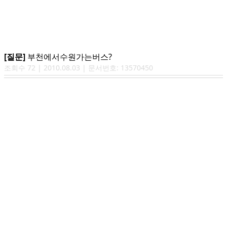
[질문]
부천에서수원가는버스?
조회수
72
|
2010.08.03
| 문서번호:
13570450