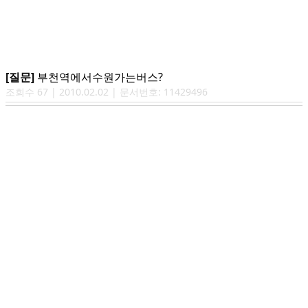
[질문]
부천역에서수원가는버스?
조회수
67
|
2010.02.02
| 문서번호:
11429496