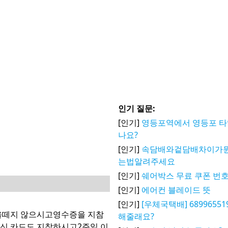
인기 질문:
[인기]
영등포역에서 영등포 타
나요?
[인기]
속담배와겉담배차이가
는법알려주세요
[인기]
쉐어박스 무료 쿠폰 번호
[인기]
에어컨 블레이드 뜻
[인기]
[우체국택배] 6899655
을떼지 않으시고영수증을 지참
해줄래요?
신 카드도 지참하시고2주일 이