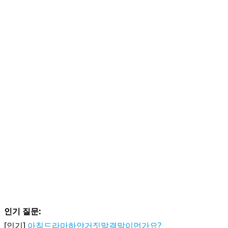
인기 질문:
[인기]
아침드라마하얀거짓말결말이먼가요?