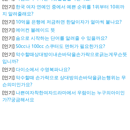
[인기]
한국 여자 연예인 중에서 예쁜 순위를 1위부터 10위까
지 알려줄래요?
[인기]
10억을 은행에 저금하면 한달이자가 얼마씩 붙나요?
[인기]
에어컨 블레이드 뜻
[인기]
슘으로 시작하는 단어를 알려줄 수 있을까요?
[인기]
50cc나 100cc 스쿠터도 면허가 필요한가요?
[인기]
악수할때상대방이내손바닥을손가락으로긁는게무슨뜻
입니까?
[인기]
다이소에서 수영복파나요?
[인기]
악수할때 손가락으로 상대방의손바닥을긁는행위는 무
슨의미인가요?
[인기]
나쁜여자착한여자드라마에서 우람이는 누구의아이인
가??궁금해서요