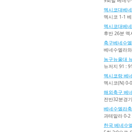
9회말 베네수엘
멕시코대베네
멕시코 1-1 
멕시코대베네
후반 26분 멕
축구베네수엘
베네수엘라와 
농구뉴올대 
뉴저지 91 : 
멕시코랑 베
멕시코(N) 0
해외축구 베
전반32분경기
베네수엘라축
과테말라 0-2
한국 베네수엘