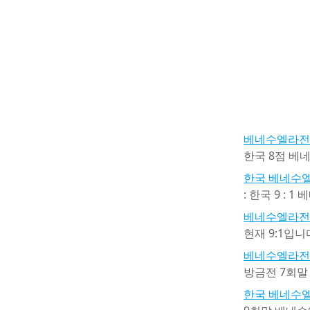
베네수엘라전 현
한국 8점 베
한국 베네수
: 한국 9 : 
베네수엘라전
현재 9:1입니
베네수엘라전
방금전 7회말
한국 베네수