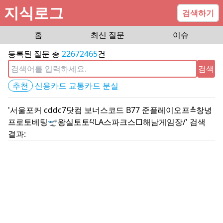
지식로그
검색하기
홈
최신 질문
이슈
등록된 질문 총
22672465
건
검색
추천
신용카드 교통카드 분실
'
서울포커 cddc7닷컴 보너스코드 B77 준플레이오프≙창녕
프로토베팅🛫왕실토토པLA스파크스□해남게임장/
' 검색
결과: