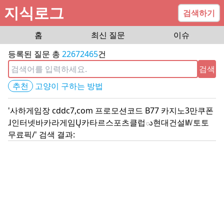
지식로그
검색하기
홈
최신 질문
이슈
등록된 질문 총
22672465
건
검색
추천
고양이 구하는 방법
'
사하게임장 cddc7,com 프로모션코드 B77 카지노3만쿠폰
ɺ인터넷바카라게임Ų카타르스포츠클럽ు현대건설㎹토토
무료픽/
' 검색 결과: