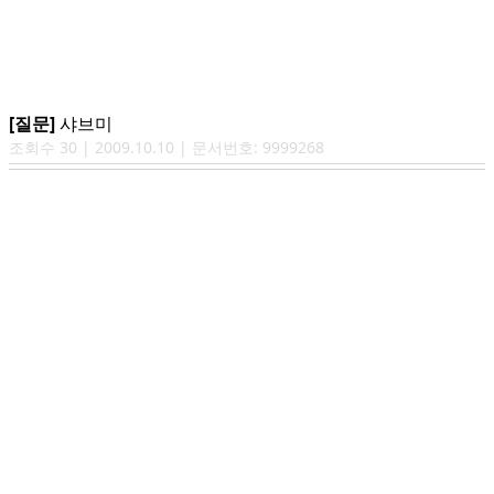
[질문]
샤브미
조회수
30
|
2009.10.10
| 문서번호:
9999268