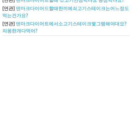
[연관]
덴마크다이어트할때 소고기안심먹나요 등심먹나요?
[연관]
덴마크다이어드할때한끼에쇠고기스테이크는어느정도
먹는건가요?
[연관]
덴마크다이어트에서소고기스테이크몇그램해야대요?
자몽한개다먹어?