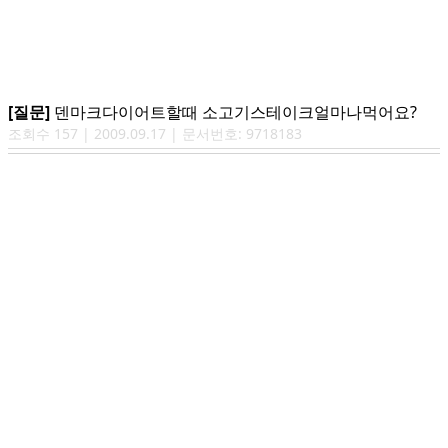
[질문]
덴마크다이어트할때 소고기스테이크얼마나먹어요?
조회수
157
|
2009.09.17
| 문서번호:
9718183