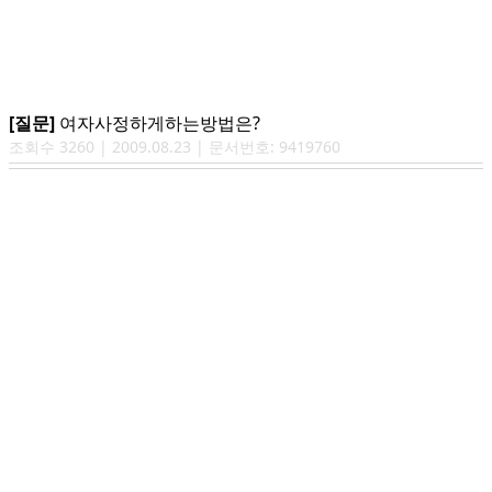
[질문]
여자사정하게하는방법은?
조회수
3260
|
2009.08.23
| 문서번호:
9419760