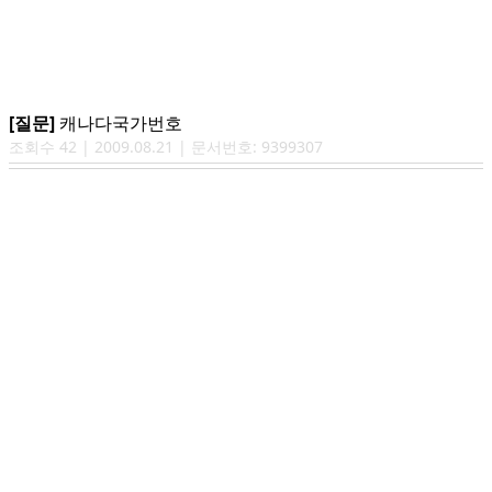
[질문]
캐나다국가번호
조회수
42
|
2009.08.21
| 문서번호:
9399307