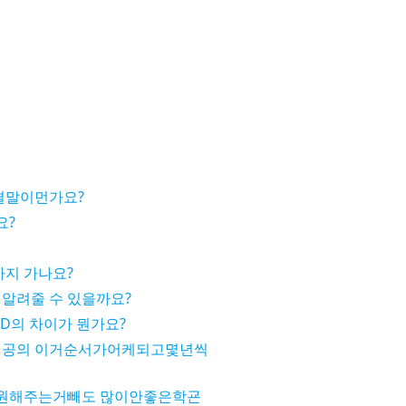
결말이먼가요?
요?
까지 가나요?
 알려줄 수 있을까요?
3D의 차이가 뭔가요?
 전공의 이거순서가어케되고몇년씩
원해주는거빼도 많이안좋은학굔