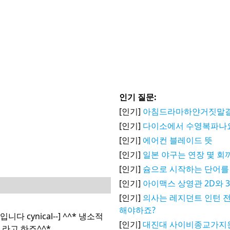
인기 질문:
[인기]
아침드라마하얀거짓말
[인기]
다이소에서 수영복파나
[인기]
에어컨 블레이드 뜻
[인기]
일본 야구는 연장 몇 회
[인기]
슘으로 시작하는 단어를
[인기]
아이맥스 상영관 2D와 
[인기]
의사는 레지던트 인턴
해야하죠?
cynical--] ^^* 냉소적
[인기]
대진대 사이비종교가지
라고 하죠^^*