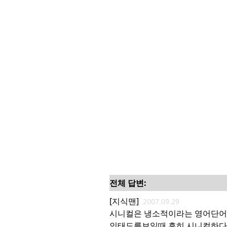
전체 답변:
[지식맨]
2007.09.29
시니컬은 냉소적이라는 영어단어입니다 
인태도를보일때 흔히 시니컬하다 