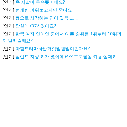
[인기]
욕 시발이 무슨뜻이에요?
[인기]
번개탄 피워놓고자면 죽나요
[인기]
돓으로 시작하는 단어 있음........
[인기]
잠실에 CGV 있어요?
[인기]
한국 여자 연예인 중에서 예쁜 순위를 1위부터 10위까
지 알려줄래요?
[인기]
아침드라마하얀거짓말결말이먼가요?
[인기]
탤런트 지성 키가 몇이에요?? 프로필상 키랑 실제키