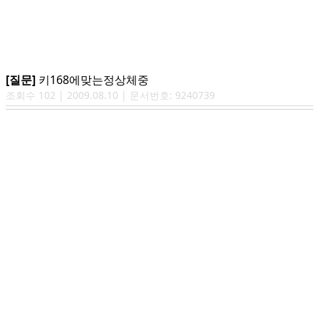
[질문]
키168에맞는정상체중
조회수
102
|
2009.08.10
| 문서번호:
9240739