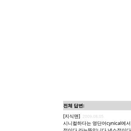
전체 답변:
[지식맨]
2009.08.05
시니컬하다는 영단어cynical에
적이다,라는뜻입니다.냉소적이