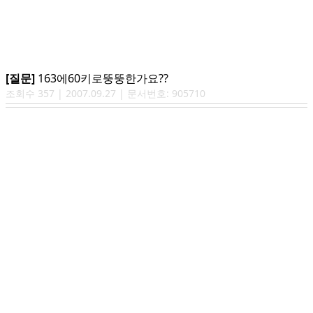
[질문]
163에60키로뚱뚱한가요??
조회수
357
|
2007.09.27
| 문서번호:
905710