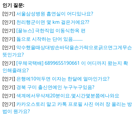
인기 질문:
[인기]
서울삼성병원 흡연실이 어디있나요?
[인기]
천리행군이면 몇 km 걸은거에요??
[인기]
[꿀뉴스] 극한직업 이동식한옥 편
[인기]
돓으로 시작하는 단어 있음........
[인기]
악수했을때상대방손바닥을손가락으로긁으면그게무슨
뜻인가요?
[인기]
[우체국택배] 6899655190661 이 어디까지 왔는지 확
인해줄래요?
[인기]
은행에10억두면 이자는 한달에 얼마인가요?
[인기]
경북 구미 출신연예인 누구누구있음?
[인기]
색계에서무삭제20분이요.몇시간몇분쯤에나와요
[인기]
카카오스토리 말고 카톡 프로필 사진 여러 장 올리는 방
법이 뭔가요?