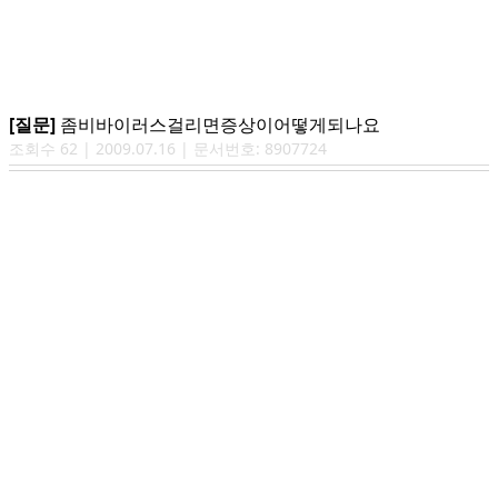
[질문]
좀비바이러스걸리면증상이어떻게되나요
조회수
62
|
2009.07.16
| 문서번호:
8907724