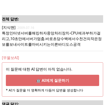
전체 답변:
[지식맨]
2009.07.16
특정인터넷서버를해킹하자중앙처리장치-CPU에과부하가걸
리고,10초만에서버가멈춤.바로초당수백에서수천건의작은정
보를보내사이트를마비시키는이른바디도스공격
[무물보AI]
이 질문에 대한 AI 답변이 아직 없습니다.
🤖 AI에게 질문하기
* AI가 질문을 더 명확하게 다듬어 답변을 생성합니다
댓글 달기: