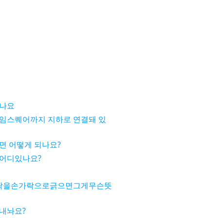
죽나요
임스퀘어까지 지하로 연결돼 있
면 어떻게 되나요?
어디있나요?
닥을손가락으로긁으면그게무슨뜻
내놔요?