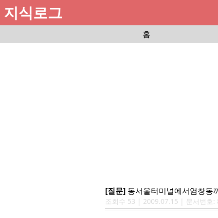
지식로그
홈
[질문]
동서울터미널에서염창동
조회수
53
|
2009.07.15
| 문서번호: