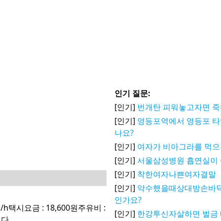
인기 질문:
[인기]
번개탄 피워놓고자면 
[인기]
영등포역에서 영등포 타
나요?
[인기]
여자가 비아그라를 먹으
[인기]
서울삼성병원 흡연실이 
[인기]
착한여자나쁜여자결말
[인기]
악수했을때상대방손바
인가요?
m/h택시요금 : 18,600원주유비 :
[인기]
한강투신자살하면 벌금 
다.