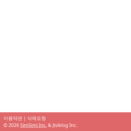
이용약관
|
삭제요청
©
2026
SimSimi Inc.
& Jisiklog Inc.