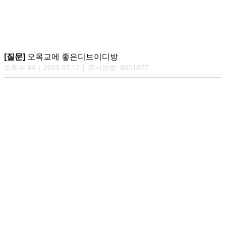
[질문]
오목교에 좋은디브이디방
조회수
84
|
2009.07.12
| 문서번호:
8851877