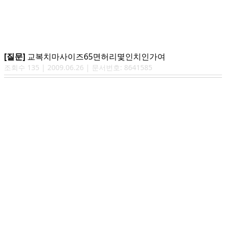
[질문]
교복치마사이즈65면허리몇인치인가여
조회수
135
|
2009.06.26
| 문서번호:
8641585