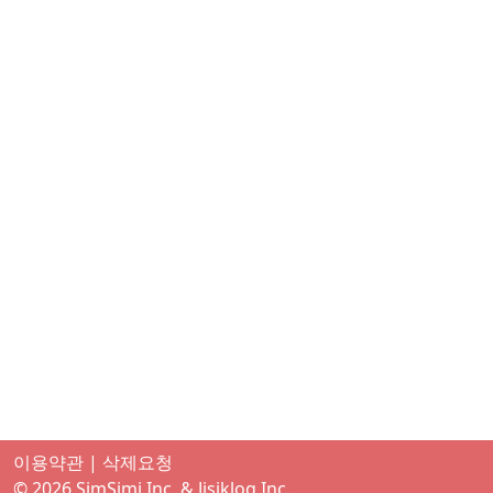
이용약관
|
삭제요청
©
2026
SimSimi Inc.
& Jisiklog Inc.