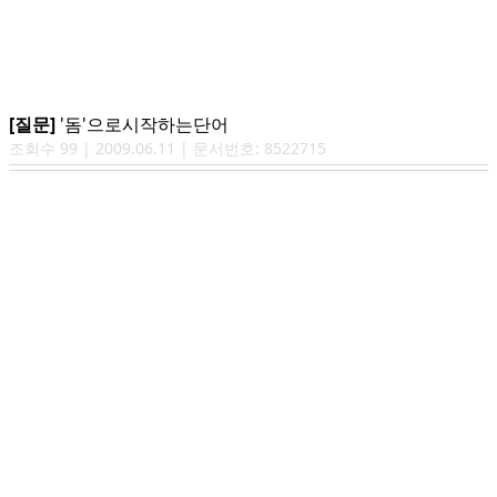
[질문]
'돔'으로시작하는단어
조회수
99
|
2009.06.11
| 문서번호:
8522715