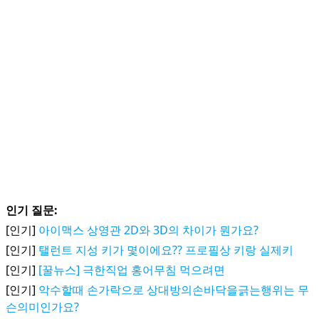
인기 질문:
[인기]
아이맥스 상영관 2D와 3D의 차이가 뭔가요?
[인기]
탤런트 지성 키가 몇이에요?? 프로필상 키랑 실제키
[인기]
[꿀뉴스] 극한직업 홍어무침 먹으려면
[인기]
악수할때 손가락으로 상대방의손바닥을긁는행위는 무
슨의미인가요?