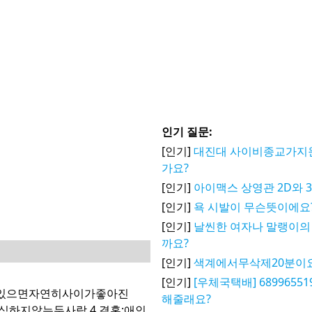
인기 질문:
[인기]
대진대 사이비종교가지
가요?
[인기]
아이맥스 상영관 2D와 
[인기]
욕 시발이 무슨뜻이에요
[인기]
날씬한 여자나 말랭이의
까요?
[인기]
색계에서무삭제20분이
[인기]
[우체국택배] 6899655
경에있으면자연히사이가좋아진
해줄래요?
식하지않는두사람.4.결혼:애인