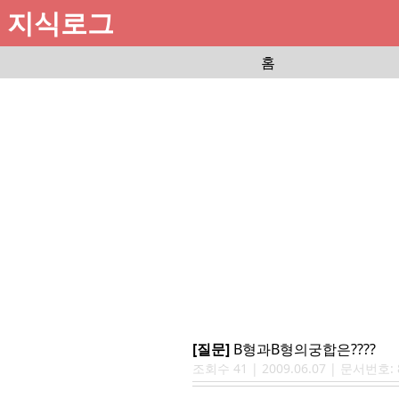
지식로그
홈
[질문]
B형과B형의궁합은????
조회수
41
|
2009.06.07
| 문서번호: