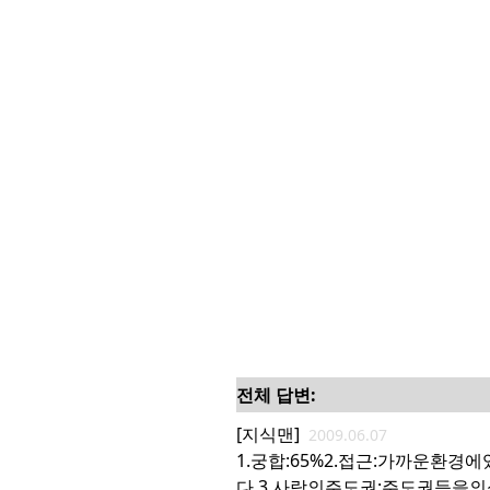
전체 답변:
[지식맨]
2009.06.07
1.궁합:65%2.접근:가까운환
다.3.사랑의주도권:주도권등을의