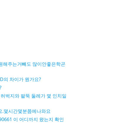
원해주는거빼도 많이안좋은학굔
3D의 차이가 뭔가요?
?
 허벅지와 팔뚝 둘레가 몇 인치일
요.몇시간몇분쯤에나와요
190661 이 어디까지 왔는지 확인