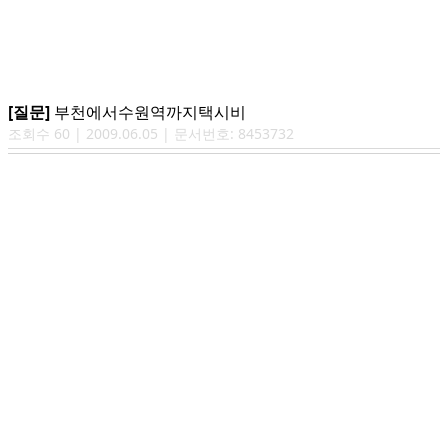
[질문]
부천에서수원역까지택시비
조회수
60
|
2009.06.05
| 문서번호:
8453732