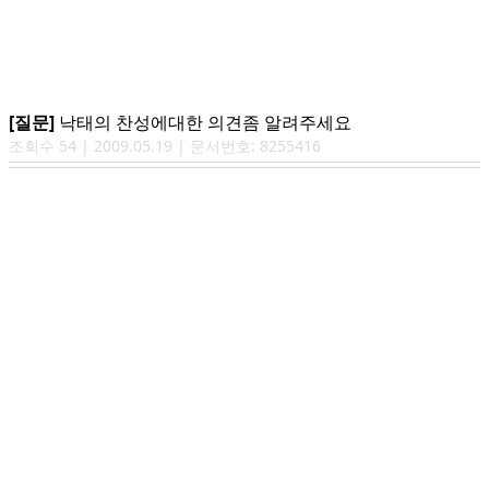
[질문]
낙태의 찬성에대한 의견좀 알려주세요
조회수
54
|
2009.05.19
| 문서번호:
8255416