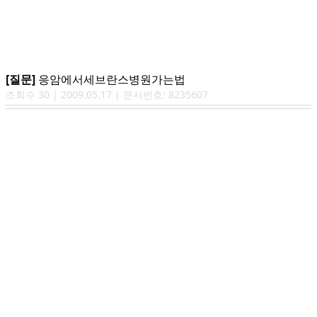
[질문]
응암에서세브란스병원가는법
조회수
30
|
2009.05.17
| 문서번호:
8235607