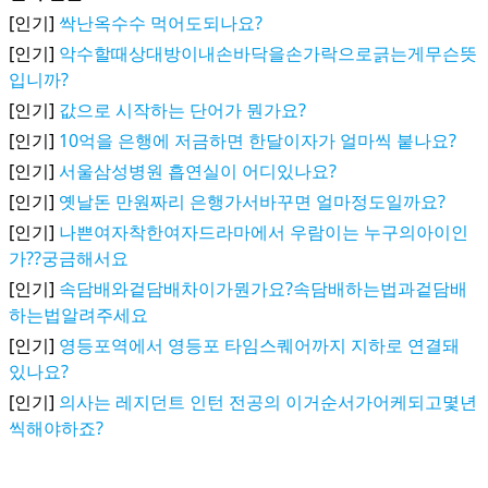
[인기]
싹난옥수수 먹어도되나요?
[인기]
악수할때상대방이내손바닥을손가락으로긁는게무슨뜻
입니까?
[인기]
값으로 시작하는 단어가 뭔가요?
[인기]
10억을 은행에 저금하면 한달이자가 얼마씩 붙나요?
[인기]
서울삼성병원 흡연실이 어디있나요?
[인기]
옛날돈 만원짜리 은행가서바꾸면 얼마정도일까요?
[인기]
나쁜여자착한여자드라마에서 우람이는 누구의아이인
가??궁금해서요
[인기]
속담배와겉담배차이가뭔가요?속담배하는법과겉담배
하는법알려주세요
[인기]
영등포역에서 영등포 타임스퀘어까지 지하로 연결돼
있나요?
[인기]
의사는 레지던트 인턴 전공의 이거순서가어케되고몇년
씩해야하죠?