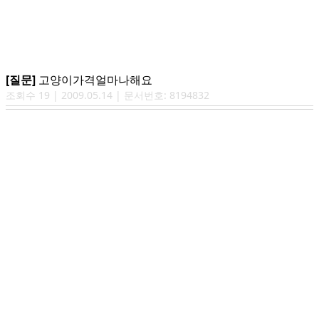
[질문]
고양이가격얼마나해요
조회수
19
|
2009.05.14
| 문서번호:
8194832