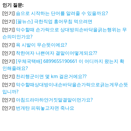
인기 질문:
[인기]
슘으로 시작하는 단어를 알려줄 수 있을까요?
[인기]
[꿀뉴스] 극한직업 홍어무침 먹으려면
[인기]
악수할때 손가락으로 상대방의손바닥을긁는행위는 무
슨의미인가요?
[인기]
욕 시발이 무슨뜻이에요?
[인기]
착한여자 나쁜여자 결말이어떻게되요??
[인기]
[우체국택배] 6899655190661 이 어디까지 왔는지 확
인해줄래요?
[인기]
천리행군이면 몇 km 걸은거에요??
[인기]
악수할때상대방이내손바닥을손가락으로긁는게무슨뜻
입니까?
[인기]
아침드라마하얀거짓말결말이먼가요?
[인기]
번개탄 피워놓고자면 죽나요