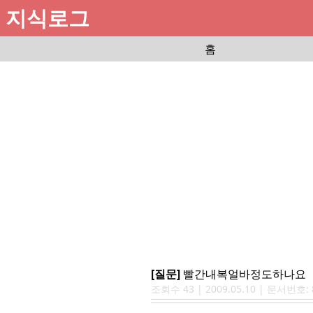
지식로그
홈
[질문]
빨간내복얼바정도하나요
조회수
43
|
2009.05.10
| 문서번호: