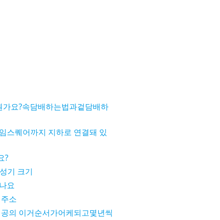
뭔가요?속담배하는법과겉담배하
임스퀘어까지 지하로 연결돼 있
요?
 성기 크기
죽나요
 주소
 전공의 이거순서가어케되고몇년씩