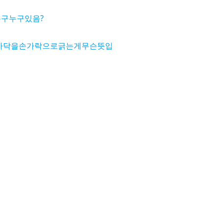
누구누구있음?
바닥을손가락으로긁는게무슨뜻입