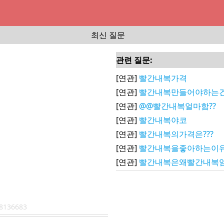
최신 질문
관련 질문:
[연관]
빨간내복가격
[연관]
빨간내복만들어야하는건
[연관]
@@빨간내복얼마함??
[연관]
빨간내복야코
[연관]
빨간내복의가격은???
[연관]
빨간내복을좋아하는이유
[연관]
빨간내복은왜빨간내복임
8136683