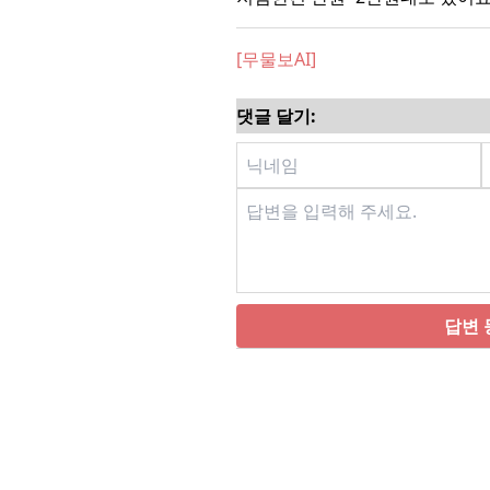
[무물보AI]
댓글 달기:
답변 