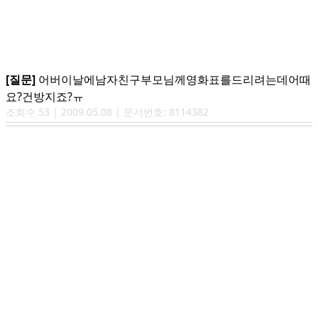
[질문]
어버이날에남자친구부모님께영화표를드리려는데어때
요?건방지죠?ㅠ
조회수
53
|
2009.05.08
| 문서번호:
8114382