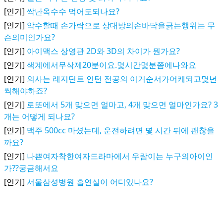
[인기]
싹난옥수수 먹어도되나요?
[인기]
악수할때 손가락으로 상대방의손바닥을긁는행위는 무
슨의미인가요?
[인기]
아이맥스 상영관 2D와 3D의 차이가 뭔가요?
[인기]
색계에서무삭제20분이요.몇시간몇분쯤에나와요
[인기]
의사는 레지던트 인턴 전공의 이거순서가어케되고몇년
씩해야하죠?
[인기]
로또에서 5개 맞으면 얼마고, 4개 맞으면 얼마인가요? 3
개는 어떻게 되나요?
[인기]
맥주 500cc 마셨는데, 운전하려면 몇 시간 뒤에 괜찮을
까요?
[인기]
나쁜여자착한여자드라마에서 우람이는 누구의아이인
가??궁금해서요
[인기]
서울삼성병원 흡연실이 어디있나요?