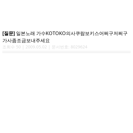
[질문]
일본노래 가수KOTOKO의사쿠람보키스어쩌구저쩌구
가사좀조금보내주세요
조회수
50
|
2009.05.02
| 문서번호:
8029624