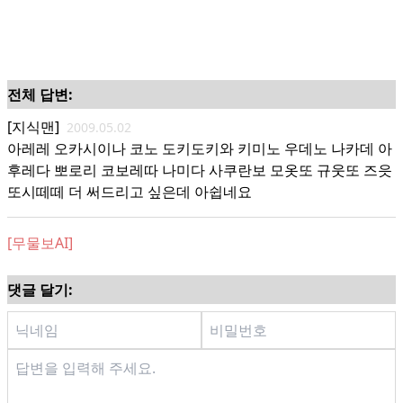
전체 답변:
[지식맨]
2009.05.02
아레레 오카시이나 코노 도키도키와 키미노 우데노 나카데 아
후레다 뽀로리 코보레따 나미다 사쿠란보 모옷또 규웃또 즈읏
또시떼떼 더 써드리고 싶은데 아쉽네요
[무물보AI]
댓글 달기: