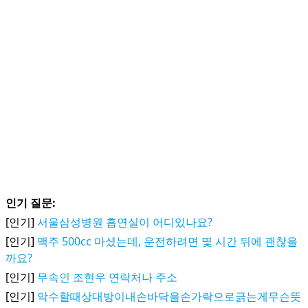
인기 질문:
[인기]
서울삼성병원 흡연실이 어디있나요?
[인기]
맥주 500cc 마셨는데, 운전하려면 몇 시간 뒤에 괜찮을
까요?
[인기]
무속인 조현우 연락처나 주소
[인기]
악수할때상대방이내손바닥을손가락으로긁는게무슨뜻