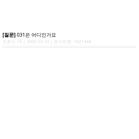
[질문]
031은 어디인가요
조회수
16
|
2009.03.13
| 문서번호:
7421444