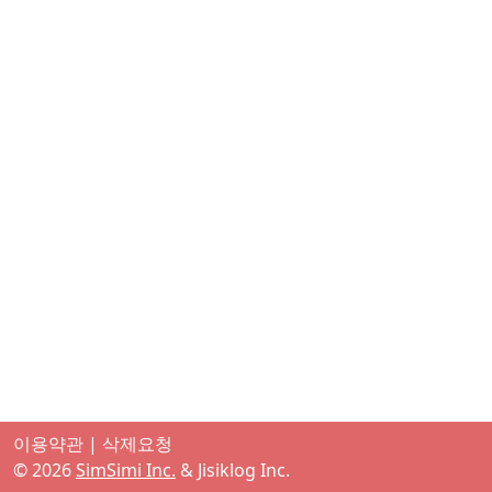
이용약관
|
삭제요청
©
2026
SimSimi Inc.
& Jisiklog Inc.