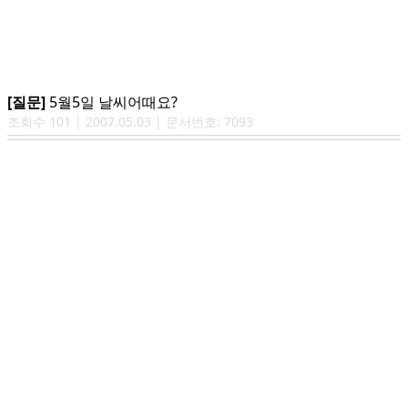
[질문]
5월5일 날씨어때요?
조회수
101
|
2007.05.03
| 문서번호:
7093