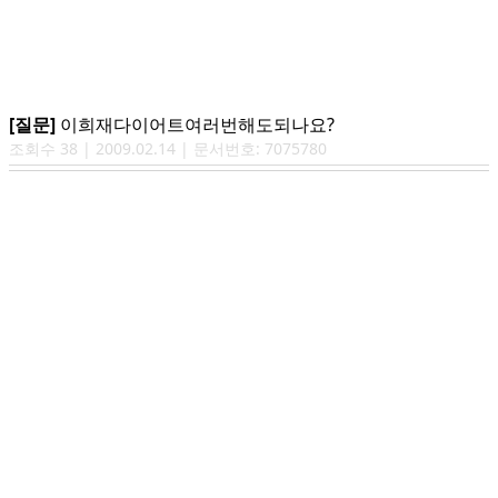
[질문]
이희재다이어트여러번해도되나요?
조회수
38
|
2009.02.14
| 문서번호:
7075780