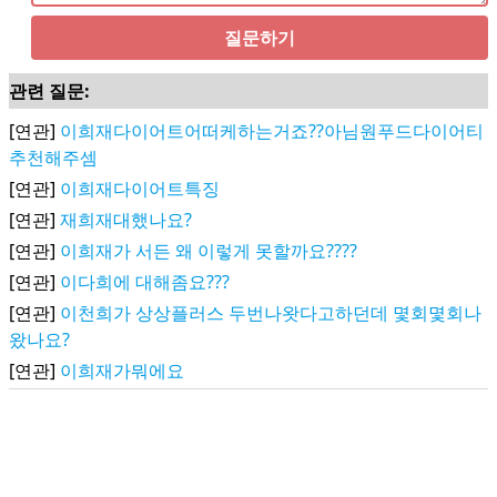
질문하기
관련 질문:
[연관]
이희재다이어트어떠케하는거죠??아님원푸드다이어티
추천해주셈
[연관]
이희재다이어트특징
[연관]
재희재대했나요?
[연관]
이희재가 서든 왜 이렇게 못할까요????
[연관]
이다희에 대해좀요???
[연관]
이천희가 상상플러스 두번나왓다고하던데 몇회몇회나
왔나요?
[연관]
이희재가뭐에요