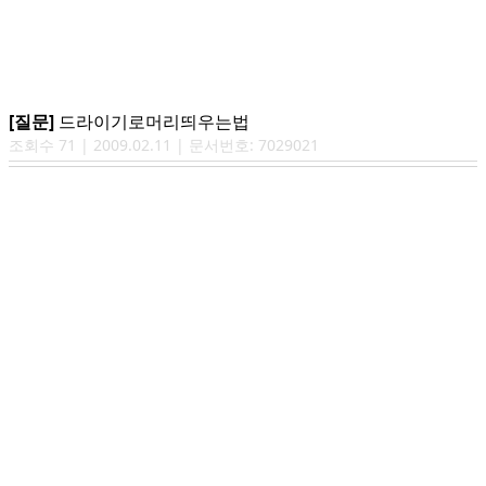
[질문]
드라이기로머리띄우는법
조회수
71
|
2009.02.11
| 문서번호:
7029021