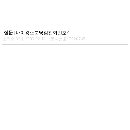
[질문]
바이킹스분당점전화번호?
조회수
32
|
2009.02.11
| 문서번호:
7020765