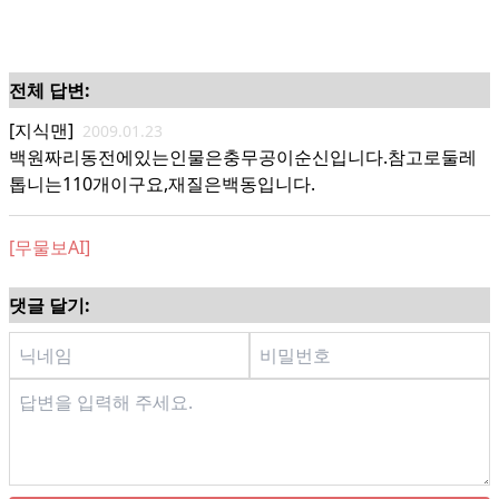
전체 답변:
[지식맨]
2009.01.23
백원짜리동전에있는인물은충무공이순신입니다.참고로둘레
톱니는110개이구요,재질은백동입니다.
[무물보AI]
댓글 달기: