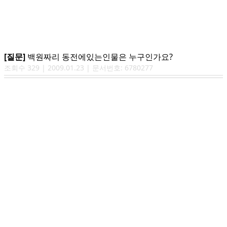
[질문]
백원짜리 동전에있는인물은 누구인가요?
조회수
329
|
2009.01.23
| 문서번호:
6780277