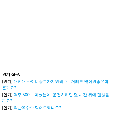
인기 질문:
[인기]
대진대 사이비종교가지원해주는거빼도 많이안좋은학
굔가요?
[인기]
맥주 500cc 마셨는데, 운전하려면 몇 시간 뒤에 괜찮을
까요?
[인기]
싹난옥수수 먹어도되나요?