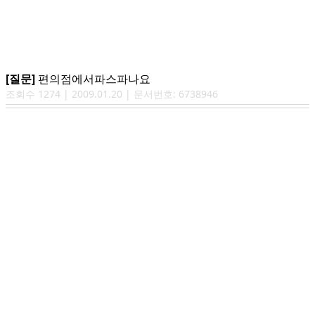
[질문]
편의점에서파스파나요
조회수
1274
|
2009.01.20
| 문서번호:
6738946