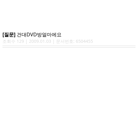
[질문]
건대DVD방얼마에요
조회수
129
|
2009.01.03
| 문서번호:
6504455