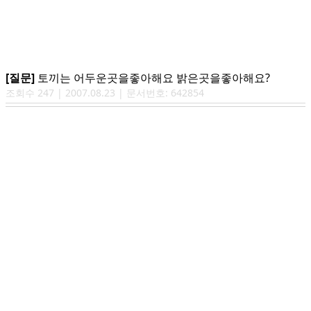
[질문]
토끼는 어두운곳을좋아해요 밝은곳을좋아해요?
조회수
247
|
2007.08.23
| 문서번호:
642854