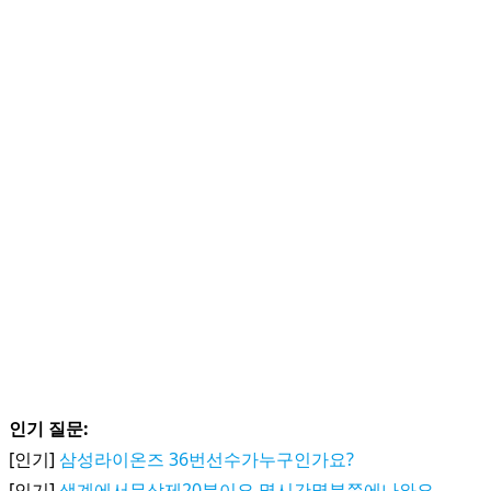
인기 질문:
[인기]
삼성라이온즈 36번선수가누구인가요?
[인기]
색계에서무삭제20분이요.몇시간몇분쯤에나와요