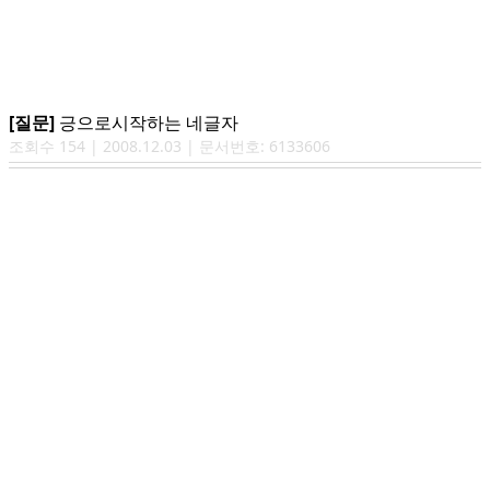
[질문]
긍으로시작하는 네글자
조회수
154
|
2008.12.03
| 문서번호:
6133606