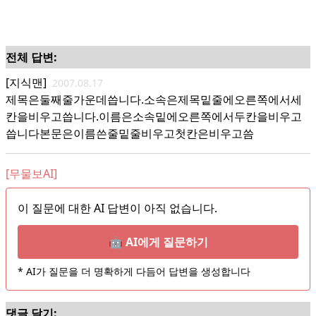
전체 답변:
[지식맨]
2007.08.17
제목은둘째줄가운데씁니다.소속은제목밑줄에오른쪽에서세
칸을비우고씁니다.이름은소속밑에오른쪽에서두칸을비우고
씁니다본문은이름쓴줄밑줄비우고첫칸은비우고씀
[무물보AI]
이 질문에 대한 AI 답변이 아직 없습니다.
🤖 AI에게 질문하기
* AI가 질문을 더 명확하게 다듬어 답변을 생성합니다
댓글 달기: