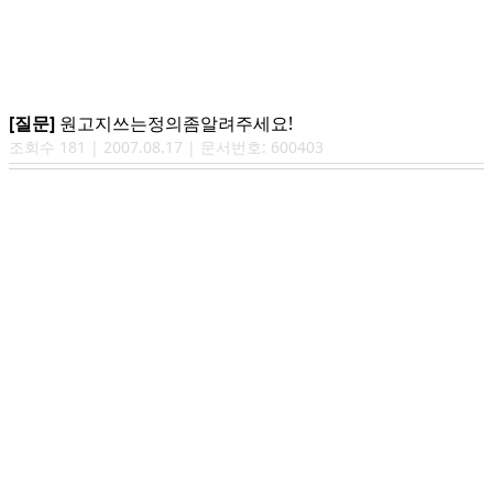
[질문]
원고지쓰는정의좀알려주세요!
조회수
181
|
2007.08.17
| 문서번호:
600403