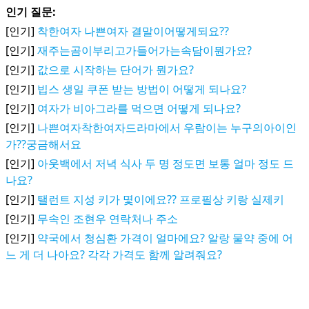
인기 질문:
[인기]
착한여자 나쁜여자 결말이어떻게되요??
[인기]
재주는곰이부리고가들어가는속담이뭔가요?
[인기]
값으로 시작하는 단어가 뭔가요?
[인기]
빕스 생일 쿠폰 받는 방법이 어떻게 되나요?
[인기]
여자가 비아그라를 먹으면 어떻게 되나요?
[인기]
나쁜여자착한여자드라마에서 우람이는 누구의아이인
가??궁금해서요
[인기]
아웃백에서 저녁 식사 두 명 정도면 보통 얼마 정도 드
나요?
[인기]
탤런트 지성 키가 몇이에요?? 프로필상 키랑 실제키
[인기]
무속인 조현우 연락처나 주소
[인기]
약국에서 청심환 가격이 얼마에요? 알랑 물약 중에 어
느 게 더 나아요? 각각 가격도 함께 알려줘요?