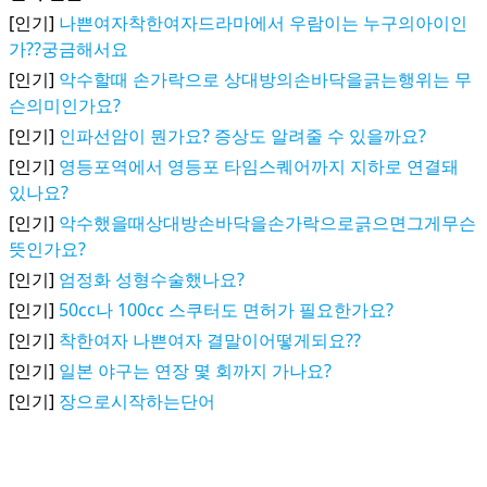
[인기]
나쁜여자착한여자드라마에서 우람이는 누구의아이인
가??궁금해서요
[인기]
악수할때 손가락으로 상대방의손바닥을긁는행위는 무
슨의미인가요?
[인기]
인파선암이 뭔가요? 증상도 알려줄 수 있을까요?
[인기]
영등포역에서 영등포 타임스퀘어까지 지하로 연결돼
있나요?
[인기]
악수했을때상대방손바닥을손가락으로긁으면그게무슨
뜻인가요?
[인기]
엄정화 성형수술했나요?
[인기]
50cc나 100cc 스쿠터도 면허가 필요한가요?
[인기]
착한여자 나쁜여자 결말이어떻게되요??
[인기]
일본 야구는 연장 몇 회까지 가나요?
[인기]
장으로시작하는단어