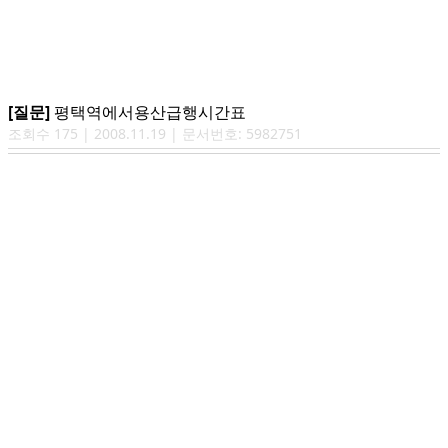
[질문]
평택역에서용산급행시간표
조회수
175
|
2008.11.19
| 문서번호:
5982751