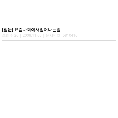
[질문]
요즘사회에서일어나는일
조회수
26
|
2008.11.05
| 문서번호:
5810416