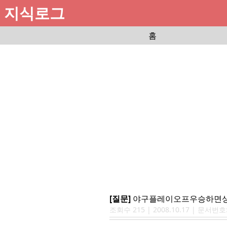
지식로그
홈
[질문]
야구플레이오프우승하면상
조회수
215
|
2008.10.17
| 문서번호