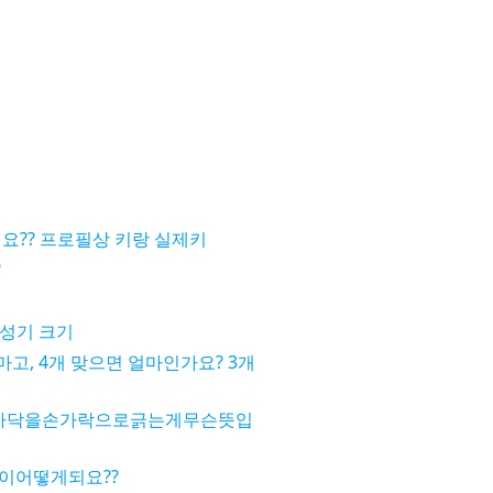
요?? 프로필상 키랑 실제키
?
 성기 크기
마고, 4개 맞으면 얼마인가요? 3개
바닥을손가락으로긁는게무슨뜻입
이어떻게되요??