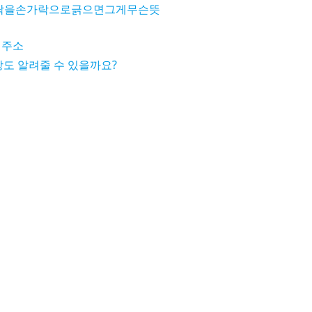
닥을손가락으로긁으면그게무슨뜻
 주소
도 알려줄 수 있을까요?