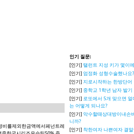
인기 질문:
[인기]
탤런트 지성 키가 몇이에
[인기]
엄정화 성형수술했나요
[인기]
지로시작하는 한방단어
[인기]
중학교 1학년 남자 발기
[인기]
로또에서 5개 맞으면 얼
는 어떻게 되나요?
[인기]
악수할때상대방이내손
니까?
경비를제외한금액에서페넌트레
[인기]
착한여자 나쁜여자 결말
액중한국시리즈우승팀50%,준