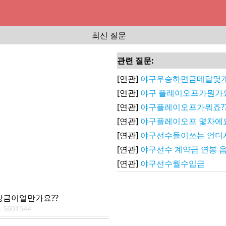
최신 질문
관련 질문:
[연관]
야구우승하면금메달몇개
[연관]
야구 플레이오프가뭔가
[연관]
야구플레이오프가뭐죠?
[연관]
야구플레이오프 몇차에
[연관]
야구선수들이쓰는 언더
[연관]
야구선수 계약금 연봉 
[연관]
야구선수월수입금
금이얼만가요??
:
5601544