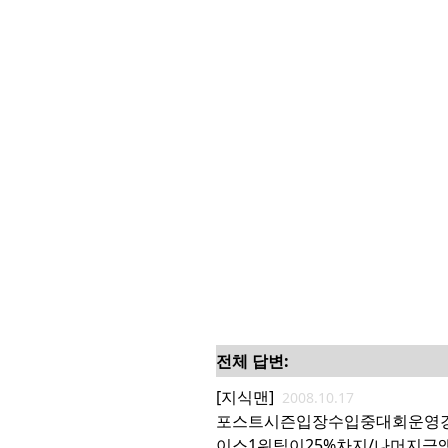
전체 답변:
[지식맨]
2008.10.17
포스트시즌입장수입중대회운영
이스1위팀이25%차지/나머지금