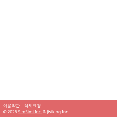
이용약관
|
삭제요청
©
2026
SimSimi Inc.
& Jisiklog Inc.