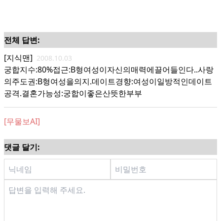
전체 답변:
[지식맨]
2008.10.03
궁합지수:80%접근:B형여성이자신의매력에끌어들인다..사랑
의주도권:B형여성을의지.데이트경향:여성이일방적인데이트
공격.결혼가능성:궁합이좋은산뜻한부부
[무물보AI]
댓글 달기: