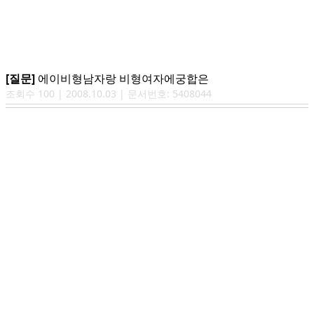
[질문]
에이비형남자랑 비형여자에궁합은
조회수
100
|
2008.10.03
| 문서번호:
5408044