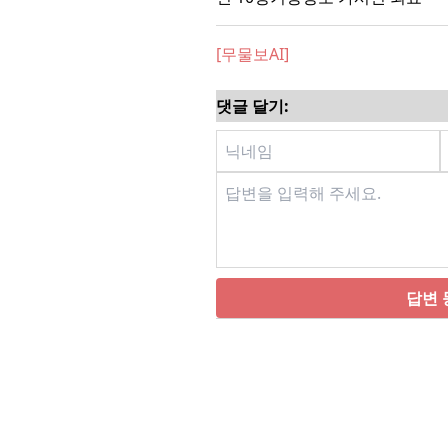
[무물보AI]
댓글 달기:
답변 