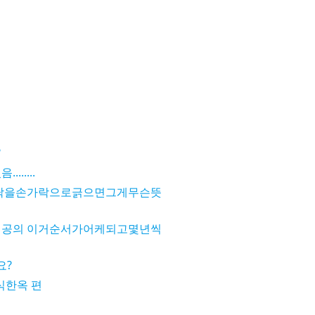
?
.....
닥을손가락으로긁으면그게무슨뜻
 전공의 이거순서가어케되고몇년씩
요?
식한옥 편