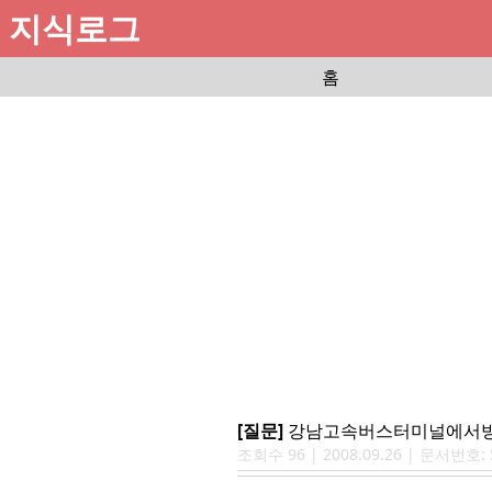
지식로그
홈
[질문]
강남고속버스터미널에서방
조회수
96
|
2008.09.26
| 문서번호: