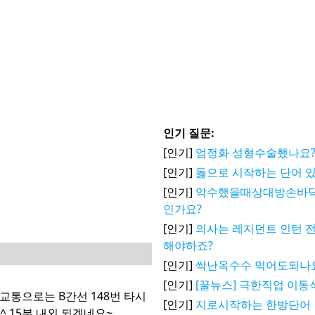
인기 질문:
[인기]
엄정화 성형수술했나요
[인기]
돓으로 시작하는 단어 있음...
[인기]
악수했을때상대방손바
인가요?
[인기]
의사는 레지던트 인턴
해야하죠?
[인기]
싹난옥수수 먹어도되나
[인기]
[꿀뉴스] 극한직업 이동
교통으로는 B간선 148번 타시
[인기]
지로시작하는 한방단어
^ 15분 내외 되겠네요~