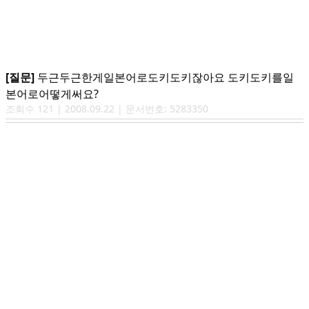
[질문]
두근두근한게일본어로도키도키잖아요 도키도키를일
본어로어떻게써요?
조회수
121
|
2008.09.22
| 문서번호:
5283350